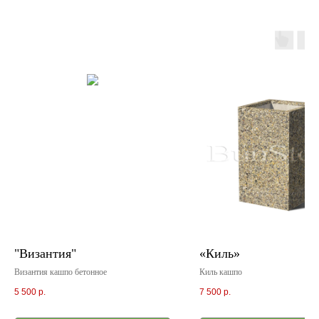
"Византия"
«Киль»
Византия кашпо бетонное
Киль кашпо
5 500
р.
7 500
р.