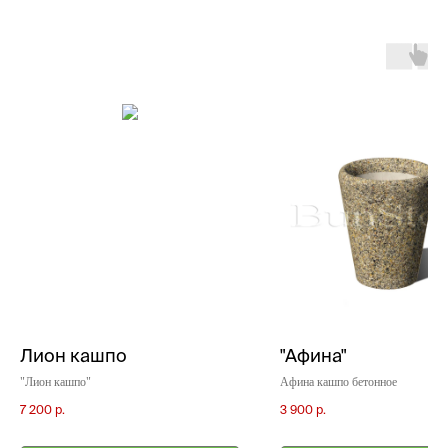
Лион кашпо
"Афина"
"Лион кашпо"
Афина кашпо бетонное
7 200
р.
3 900
р.