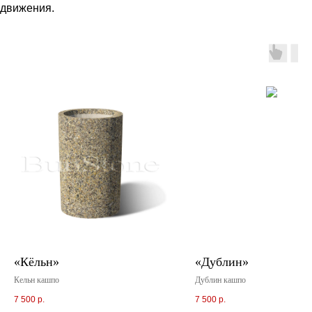
движения.
«Кёльн»
«Дублин»
Кельн кашпо
Дублин кашпо
7 500
р.
7 500
р.